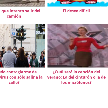
n que intenta salir del
El deseo dificil
camión
edo contagiarme de
¿Cuál será la canción del
irus con sólo salir a la
verano: La del cinturón o la de
calle?
los micrófonos?