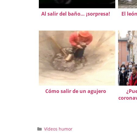
Al salir del baño… ¡sorpresa!
El leó
Cómo salir de un agujero
¿Pu
coronav
Categorías
Vídeos humor