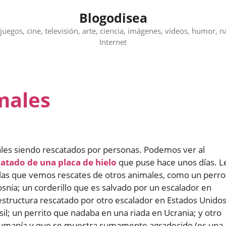
Blogodisea
juegos, cine, televisión, arte, ciencia, imágenes, videos, humor, n
Internet
males
les siendo rescatados por personas. Podemos ver al
atado de una placa de hielo
que puse hace unos días. L
as que vemos rescates de otros animales, como un perro
snia; un corderillo que es salvado por un escalador en
estructura rescatado por otro escalador en Estados Unidos
il; un perrito que nadaba en una riada en Ucrania; y otro
Rumanía y que se muestra sumamente agradecido (es una