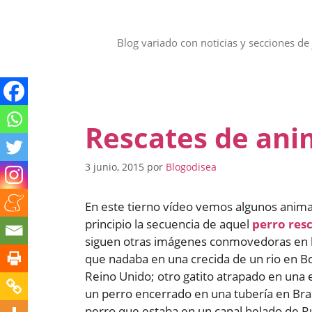
Saltar
al
contenido
Blog variado con noticias y secciones de 
Rescates de ani
3 junio, 2015
por
Blogodisea
En este tierno vídeo vemos algunos anima
principio la secuencia de aquel
perro resc
siguen otras imágenes conmovedoras en l
que nadaba en una crecida de un rio en Bo
Reino Unido; otro gatito atrapado en una 
un perro encerrado en una tubería en Bras
perro que estaba en un canal helado de 