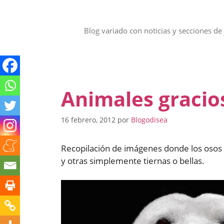
Saltar
al
contenido
Blog variado con noticias y secciones de 
Animales gracio
16 febrero, 2012
por
Blogodisea
Recopilación de imágenes donde los osos p
y otras simplemente tiernas o bellas.