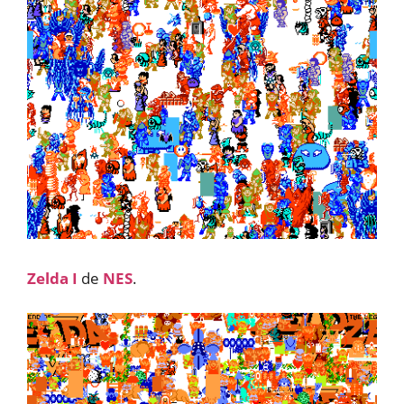
Zelda I
de
NES
.