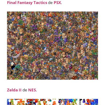
Final Fantasy Tactics
de
PSX
.
Zelda II
de
NES
.