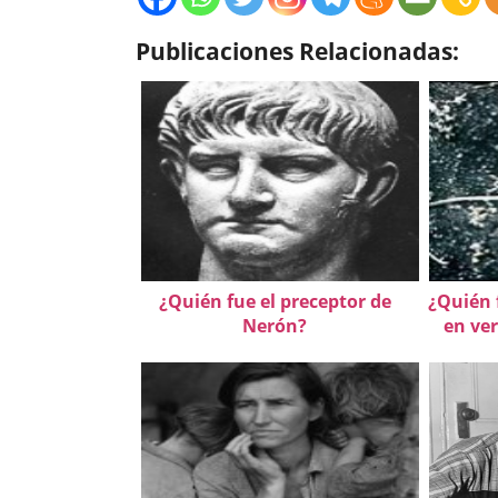
Publicaciones Relacionadas:
¿Quién fue el preceptor de
¿Quién 
Nerón?
en ve