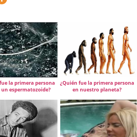
fue la primera persona
¿Quién fue la primera persona
r un espermatozoide?
en nuestro planeta?