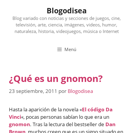
Saltar
Blogodisea
al
contenido
Blog variado con noticias y secciones de juegos, cine,
televisión, arte, ciencia, imágenes, videos, humor,
naturaleza, historia, videojuegos, música o Internet
Menú
¿Qué es un gnomon?
23 septiembre, 2011
por
Blogodisea
Hasta la aparición de la novela «
El código Da
Vinci
«, pocas personas sabían lo que era un
gnomon
. Tras la lectura del bestseller de
Dan
Brown
, muchos creen que es un signo situado en