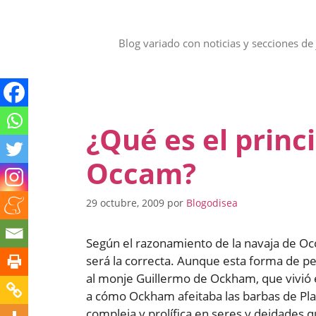
Saltar
al
contenido
Blog variado con noticias y secciones de 
¿Qué es el princ
Occam?
29 octubre, 2009
por
Blogodisea
Según el razonamiento de la navaja de Oc
será la correcta. Aunque esta forma de pe
al monje Guillermo de Ockham, que vivió en 
a cómo Ockham afeitaba las barbas de Plat
compleja y prolífica en seres y deidades