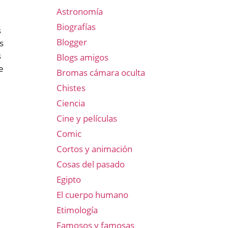
Astronomía
Biografías
s
Blogger
s
s
Blogs amigos
e
Bromas cámara oculta
Chistes
Ciencia
Cine y películas
Comic
Cortos y animación
Cosas del pasado
Egipto
El cuerpo humano
Etimología
Famosos y famosas