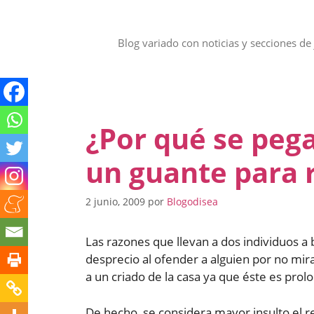
Saltar
al
contenido
Blog variado con noticias y secciones de 
¿Por qué se peg
un guante para r
2 junio, 2009
por
Blogodisea
Las razones que llevan a dos individuos a 
desprecio al ofender a alguien por no mira
a un criado de la casa ya que éste es prol
De hecho, se considera mayor insulto el re