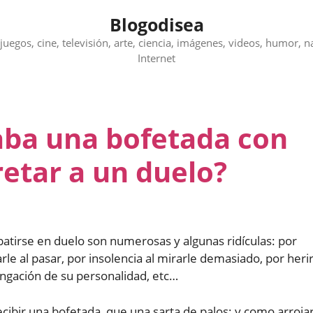
Blogodisea
juegos, cine, televisión, arte, ciencia, imágenes, videos, humor, n
Internet
aba una bofetada con
etar a un duelo?
batirse en duelo son numerosas y algunas ridículas: por
rle al pasar, por insolencia al mirarle demasiado, por heri
ongación de su personalidad, etc…
cibir una bofetada, que una sarta de palos; y como arroja