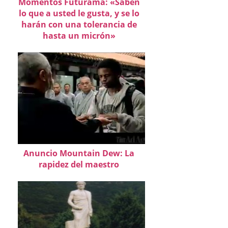
Momentos Futurama: «Saben
lo que a usted le gusta, y se lo
harán con una tolerancia de
hasta un micrón»
Anuncio Mountain Dew: La
rapidez del maestro