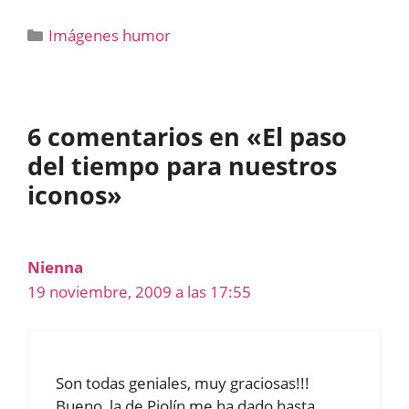
Categorías
Imágenes humor
6 comentarios en «El paso
del tiempo para nuestros
iconos»
Nienna
19 noviembre, 2009 a las 17:55
Son todas geniales, muy graciosas!!!
Bueno, la de Piolín me ha dado hasta