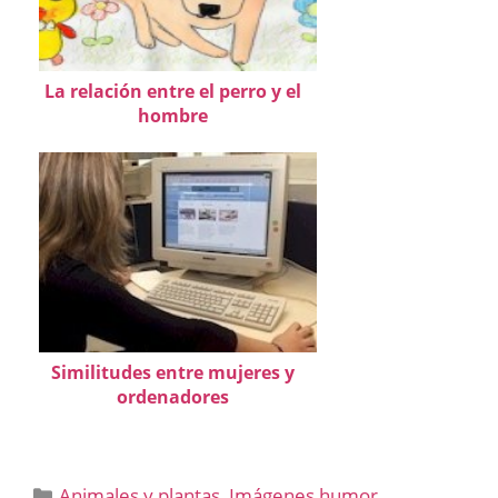
La relación entre el perro y el
hombre
Similitudes entre mujeres y
ordenadores
Categorías
Animales y plantas
,
Imágenes humor