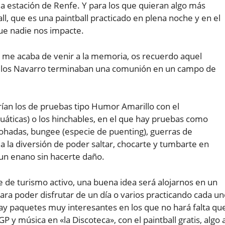
la estación de Renfe. Y para los que quieran algo más
l, que es una paintball practicado en plena noche y en el
que nadie nos impacte.
e me acaba de venir a la memoria, os recuerdo aquel
ue los Navarro terminaban una comunión en un campo de
ían los de pruebas tipo Humor Amarillo con el
áticas) o los hinchables, en el que hay pruebas como
hadas, bungee (especie de puenting), guerras de
a la diversión de poder saltar, chocarte y tumbarte en
un enano sin hacerte daño.
e de turismo activo, una buena idea será alojarnos en un
ra poder disfrutar de un día o varios practicando cada u
hay paquetes muy interesantes en los que no hará falta qu
 y música en «la Discoteca», con el paintball gratis, algo 