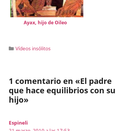
Ayax, hijo de Oileo
Categorías
Vídeos insólitos
1 comentario en «El padre
que hace equilibrios con su
hijo»
Espineli
21 marzo, 2010 a las 17:53