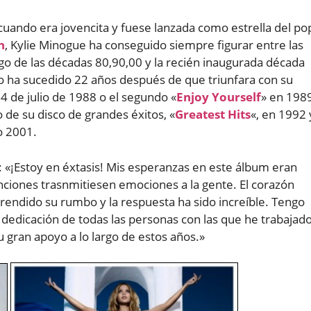
cuando era jovencita y fuese lanzada como estrella del po
n
, Kylie Minogue ha conseguido siempre figurar entre las
largo de las décadas 80,90,00 y la recién inaugurada década
 ha sucedido 22 años después de que triunfara con su
l 4 de julio de 1988 o el segundo «
Enjoy Yourself
» en 198
 de su disco de grandes éxitos, «
Greatest Hits
«, en 1992 
o 2001.
: «¡Estoy en éxtasis! Mis esperanzas en este álbum eran
nciones trasnmitiesen emociones a la gente. El corazón
rendido su rumbo y la respuesta ha sido increíble. Tengo
dedicación de todas las personas con las que he trabajad
 gran apoyo a lo largo de estos años.»