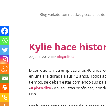
Saltar
al
contenido
Blog variado con noticias y secciones de 
Kylie hace histo
20 julio, 2010
por
Blogodisea
Dicen que la vida empieza a los 40 años, 
en una era dorada a sus 42 años. Todos aqu
tiempo, se deben estar comiendo sus palab
«
Aphrodite
» en las listas británicas, d
uno.
Las buenas noticias vienen de la mano de 