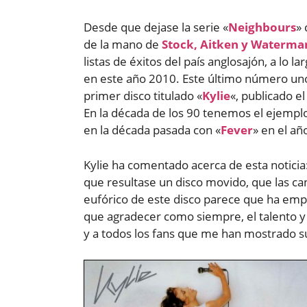
Desde que dejase la serie «
Neighbours
» 
de la mano de
Stock, Aitken y Waterma
listas de éxitos del país anglosajón, a lo 
en este año 2010. Este último número uno
primer disco titulado «
Kylie
«, publicado e
En la década de los 90 tenemos el ejemplo
en la década pasada con «
Fever
» en el añ
Kylie ha comentado acerca de esta noticia
que resultase un disco movido, que las ca
eufórico de este disco parece que ha emp
que agradecer como siempre, el talento y 
y a todos los fans que me han mostrado su