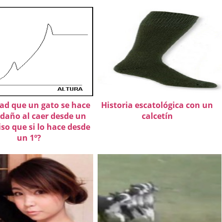
dad que un gato se hace
Historia escatológica con un
daño al caer desde un
calcetín
piso que si lo hace desde
un 1º?