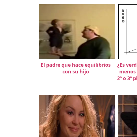
El padre que hace equilibrios
¿Es ver
con su hijo
menos 
2º o 3º 