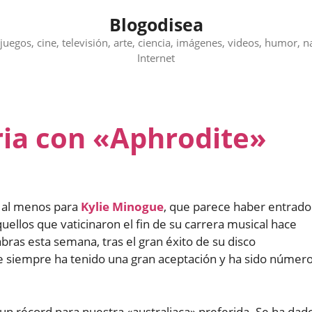
Blogodisea
juegos, cine, televisión, arte, ciencia, imágenes, videos, humor, n
Internet
ria con «Aphrodite»
o al menos para
Kylie Minogue
, que parece haber entrado
ellos que vaticinaron el fin de su carrera musical hace
ras esta semana, tras el gran éxito de su disco
onde siempre ha tenido una gran aceptación y ha sido númer
un récord para nuestra «australiaca» preferida. Se ha dad