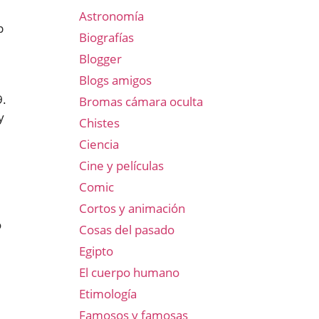
Astronomía
p
Biografías
Blogger
Blogs amigos
9.
Bromas cámara oculta
y
Chistes
Ciencia
Cine y películas
Comic
Cortos y animación
o
Cosas del pasado
Egipto
El cuerpo humano
Etimología
Famosos y famosas