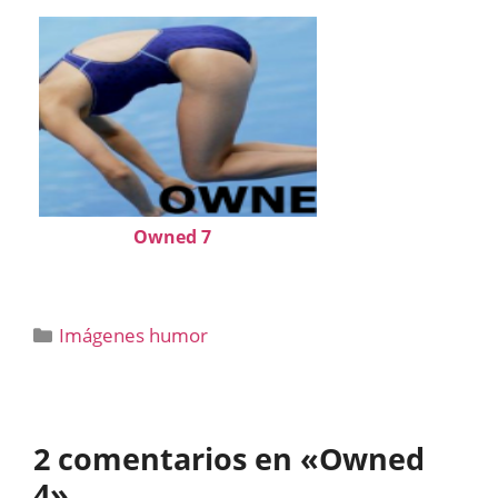
Owned 7
Categorías
Imágenes humor
2 comentarios en «Owned
4»