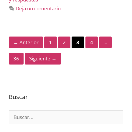
Deja un comentario
Página
Página
Página
Página
←
Anterior
1
2
3
4
…
Página
36
Siguiente
→
Buscar
Buscar: