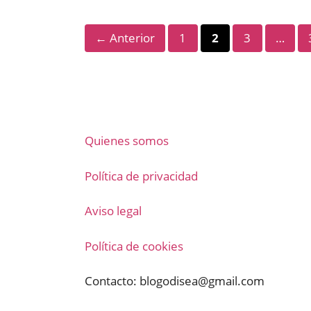
Página
Página
Página
←
Anterior
1
2
3
…
Quienes somos
Política de privacidad
Aviso legal
Política de cookies
Contacto:
blogodisea@gmail.com