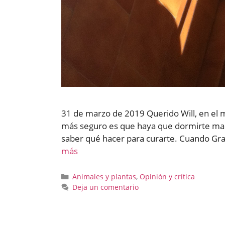
31 de marzo de 2019 Querido Will, en el 
más seguro es que haya que dormirte mañ
saber qué hacer para curarte. Cuando Gr
más
Categorías
Animales y plantas
,
Opinión y crítica
Deja un comentario