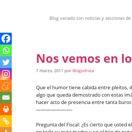
Saltar
al
contenido
Blog variado con noticias y secciones de 
Nos vemos en lo
7 marzo, 2011
por
Blogodisea
Que el humor tiene cabida entre pleitos, d
algo que queda demostrado con estas imá
hacer acto de presencia entre tanta burocr
———————-
Pregunta del Fiscal: ¿Es cierto que usted 
en toda su puta madre y en el hijo de puta 