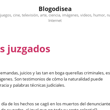
Blogodisea
juegos, cine, televisión, arte, ciencia, imágenes, videos, humor, n
Internet
s juzgados
emandas, juicios y las tan en boga querellas criminales, es
genes. Son testimonios de cómo la naturalidad puede
acia y palabras técnicas judiciales.
el día de los hechos se cagó en los muertos del denunciante
de su padre, al igual que en toda su corte celestial?