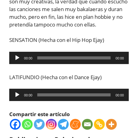
son muy creativas, la verdad que cuando escucho
las canciones me salen muy bakalaeras y duran
mucho, pero en fin, las hice en plan hobbie y no
pretendía tampoco mucho con ellas.
SENSATION (Hecha con el Hip Hop Ejay)
Reproductor
00:00
00:00
de
audio
LATIFUNDIO (Hecha con el Dance Ejay)
Reproductor
00:00
00:00
de
audio
Compartir este artículo