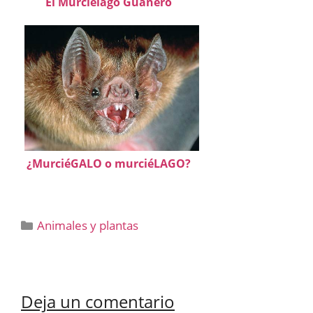
El Murciélago Guanero
¿MurciéGALO o murciéLAGO?
Categorías
Animales y plantas
Deja un comentario