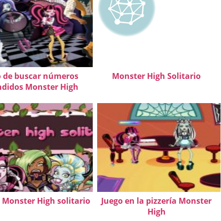
o de buscar números
Monster High Solitario
ndidos Monster High
 Monster High solitario
Juego en la pizzería Monster
High