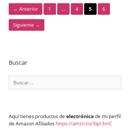
Página
Página
Página
Página
←
Anterior
1
…
4
5
6
Siguiente
→
Buscar
Buscar:
Aquí tienes productos de
electrónica
de mi perfil
de Amazon Afiliados
https://amzn.to/3lpr3mC