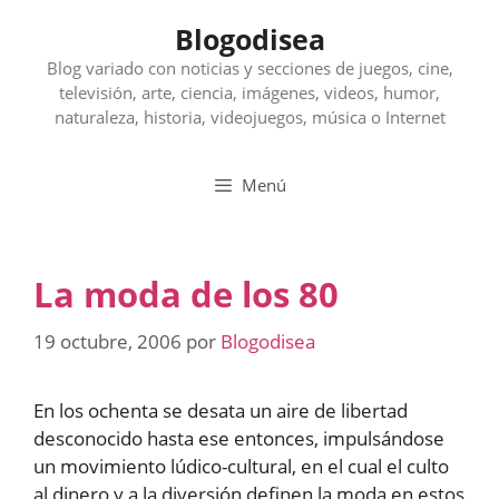
Saltar
Blogodisea
al
contenido
Blog variado con noticias y secciones de juegos, cine,
televisión, arte, ciencia, imágenes, videos, humor,
naturaleza, historia, videojuegos, música o Internet
Menú
La moda de los 80
19 octubre, 2006
por
Blogodisea
En los ochenta se desata un aire de libertad
desconocido hasta ese entonces, impulsándose
un movimiento lúdico-cultural, en el cual el culto
al dinero y a la diversión definen la moda en estos