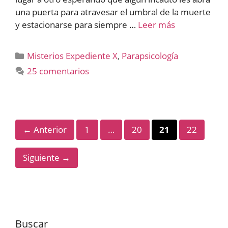
una puerta para atravesar el umbral de la muerte
y estacionarse para siempre …
Leer más
Categorías
Misterios Expediente X
,
Parapsicología
25 comentarios
Página
Página
Página
Página
←
Anterior
1
…
20
21
22
Siguiente
→
Buscar