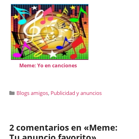
Meme: Yo en canciones
Categorías
Blogs amigos
,
Publicidad y anuncios
2 comentarios en «Meme:
Tu anuncio favorito»