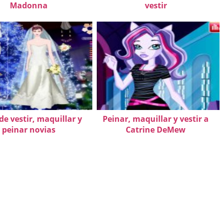
Madonna
vestir
de vestir, maquillar y
Peinar, maquillar y vestir a
peinar novias
Catrine DeMew