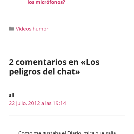
los micrófonos?
Categorías
Vídeos humor
2 comentarios en «Los
peligros del chat»
sil
22 julio, 2012 a las 19:14
Como me gustaba el Diario, mira que salía