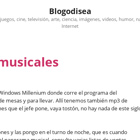
Blogodisea
juegos, cine, televisión, arte, ciencia, imágenes, videos, humor, n
Internet
 musicales
 Windows Millenium donde corre el programa del
de mesas y para llevar. Allí tenemos también mp3 de
es que el jefe pone, vaya tostón, no hay nada de este sigl
ones y las pongo en el turno de noche, que es cuando
el panorama musical, consulto varias listas de ventas.