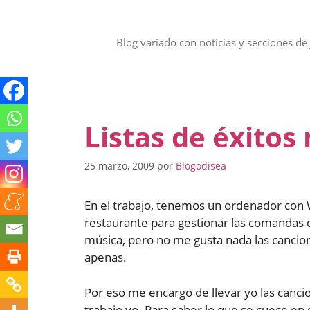
Saltar
al
contenido
Blog variado con noticias y secciones de 
Listas de éxitos
25 marzo, 2009
por
Blogodisea
En el trabajo, tenemos un ordenador con
restaurante para gestionar las comandas 
música, pero no me gusta nada las cancion
apenas.
Por eso me encargo de llevar yo las canci
trabajo yo. Para saber lo que se cuece en 