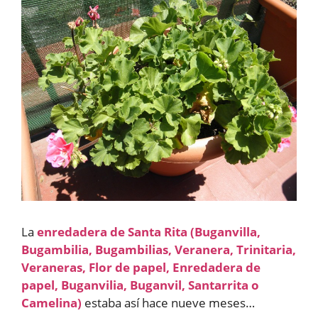
La
enredadera de Santa Rita (Buganvilla,
Bugambilia, Bugambilias, Veranera, Trinitaria,
Veraneras, Flor de papel, Enredadera de
papel, Buganvilia, Buganvil, Santarrita o
Camelina)
estaba así hace nueve meses…