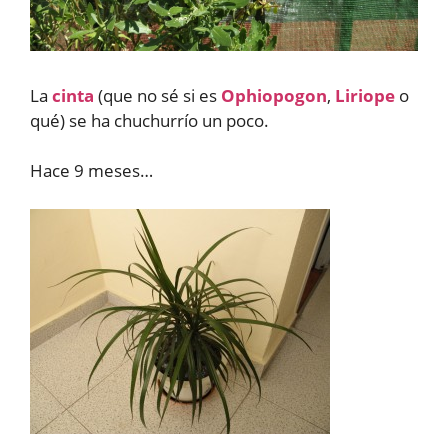
La
cinta
(que no sé si es
Ophiopogon
,
Liriope
o
qué) se ha chuchurrío un poco.
Hace 9 meses…