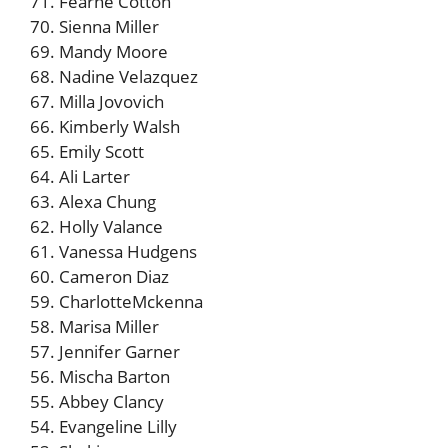
71. Fearne Cotton
70. Sienna Miller
69. Mandy Moore
68. Nadine Velazquez
67. Milla Jovovich
66. Kimberly Walsh
65. Emily Scott
64. Ali Larter
63. Alexa Chung
62. Holly Valance
61. Vanessa Hudgens
60. Cameron Diaz
59. CharlotteMckenna
58. Marisa Miller
57. Jennifer Garner
56. Mischa Barton
55. Abbey Clancy
54. Evangeline Lilly