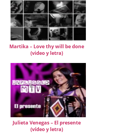
Martika – Love thy will be done
(video y letra)
Julieta Venegas – El presente
(vídeo y letra)