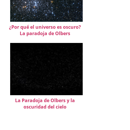
¿Por qué el universo es oscuro?
La paradoja de Olbers
La Paradoja de Olbers y la
oscuridad del cielo