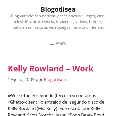
Saltar
Blogodisea
al
contenido
Blog variado con noticias y secciones de juegos, cine,
televisión, arte, ciencia, imágenes, videos, humor,
naturaleza, historia, videojuegos, música o Internet
Menú
Kelly Rowland – Work
19 julio, 2009
por
Blogodisea
«Work» fue el segundo (tercero si contamos
«Ghetto») sencillo extraído del segundo disco de
Kelly Rowland (Ms. Kelly). Fue escrita por Kelly
Rowland, Scott Storch y Jason «Pooh Bear» Boyd,