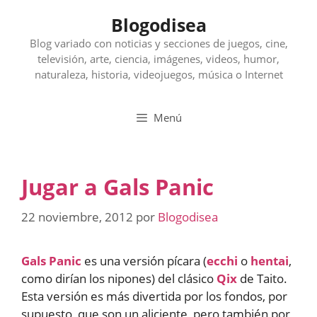
Saltar
Blogodisea
al
contenido
Blog variado con noticias y secciones de juegos, cine,
televisión, arte, ciencia, imágenes, videos, humor,
naturaleza, historia, videojuegos, música o Internet
Menú
Jugar a Gals Panic
22 noviembre, 2012
por
Blogodisea
Gals Panic
es una versión pícara (
ecchi
o
hentai
,
como dirían los nipones) del clásico
Qix
de Taito.
Esta versión es más divertida por los fondos, por
supuesto, que son un aliciente, pero también por