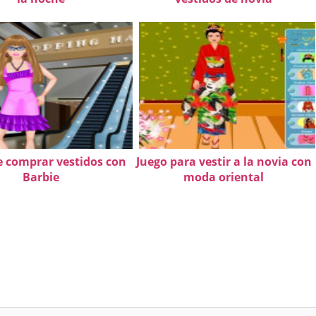
e comprar vestidos con
Juego para vestir a la novia con
Barbie
moda oriental