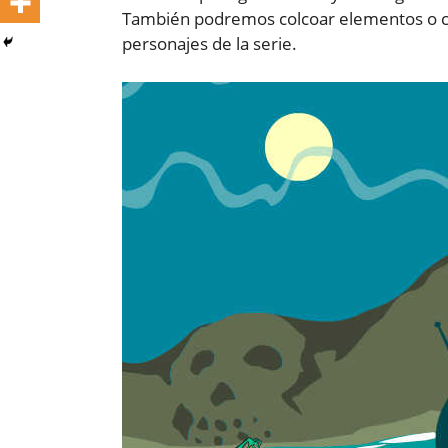
También podremos colcoar elementos o cos
personajes de la serie.