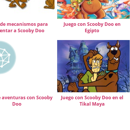
 de mecanismos para
Juego con Scooby Doo en
entar a Scooby Doo
Egipto
e aventuras con Scooby
Juego con Scooby Doo en el
Doo
Tikal Maya