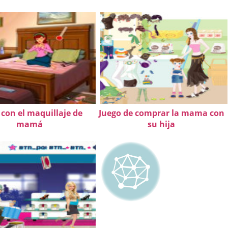
 con el maquillaje de
Juego de comprar la mama con
mamá
su hija