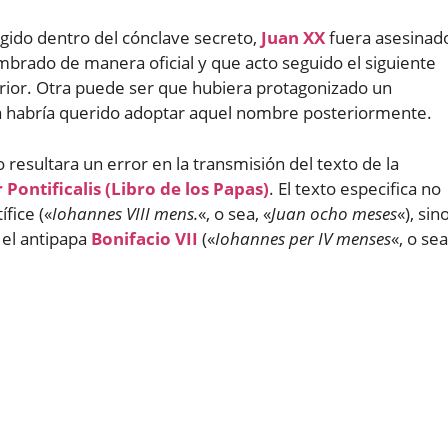
gido dentro del cónclave secreto,
Juan XX
fuera asesinad
brado de manera oficial y que acto seguido el siguiente
rior. Otra puede ser que hubiera protagonizado un
pa habría querido adoptar aquel nombre posteriormente.
 resultara un error en la transmisión del texto de la
 Pontificalis (Libro de los Papas)
. El texto especifica no
fice («
Iohannes VIII mens.
«, o sea, «
Juan ocho meses
«), sin
el antipapa
Bonifacio VII
(«
Iohannes per IV menses
«, o sea