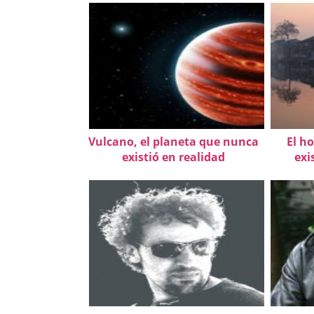
Vulcano, el planeta que nunca
El h
existió en realidad
exi