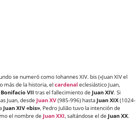
egundo se numeró como Iohannes XIV. bis («Juan XIV el
 más de la historia, el
cardenal
eclesiástico Juan,
a
Bonifacio VII
tras el fallecimiento de
Juan XIV
. Si
pas Juan, desde
Juan XV
(985-996) hasta
Juan XIX
(1024-
ía
Juan XIV «bis»
, Pedro Julião tuvo la intención de
ismo el nombre de
Juan XXI
, saltándose el de
Juan XX
.