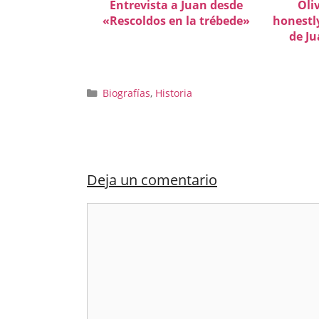
Entrevista a Juan desde
Oli
«Rescoldos en la trébede»
honestl
de Ju
Categorías
Biografías
,
Historia
Deja un comentario
Comentario