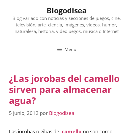
Saltar
Blogodisea
al
contenido
Blog variado con noticias y secciones de juegos, cine,
televisión, arte, ciencia, imágenes, videos, humor,
naturaleza, historia, videojuegos, música o Internet
Menú
¿Las jorobas del camello
sirven para almacenar
agua?
5 junio, 2012
por
Blogodisea
Las jorobas o gibas del
camello
no son como