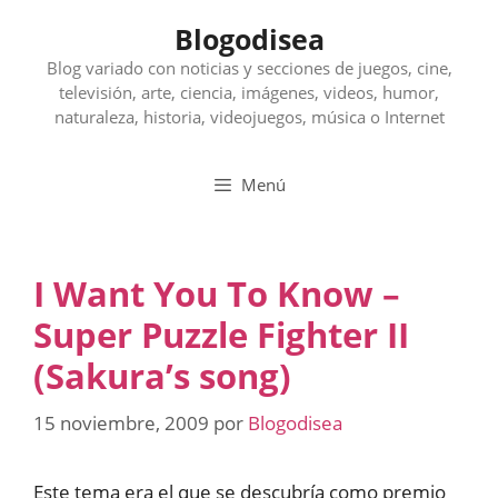
Saltar
Blogodisea
al
contenido
Blog variado con noticias y secciones de juegos, cine,
televisión, arte, ciencia, imágenes, videos, humor,
naturaleza, historia, videojuegos, música o Internet
Menú
I Want You To Know –
Super Puzzle Fighter II
(Sakura’s song)
15 noviembre, 2009
por
Blogodisea
Este tema era el que se descubría como premio