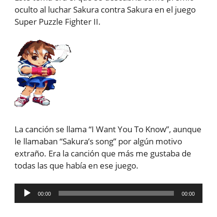
oculto al luchar Sakura contra Sakura en el juego
Super Puzzle Fighter II.
La canción se llama “I Want You To Know”, aunque
le llamaban “Sakura’s song” por algún motivo
extraño. Era la canción que más me gustaba de
todas las que había en ese juego.
Reproductor
00:00
00:00
de
audio