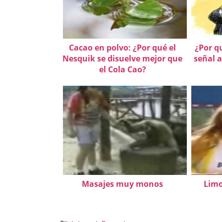
Cacao en polvo: ¿Por qué el
¿Por q
Nesquik se disuelve mejor que
señal 
el Cola Cao?
Masajes muy monos
Limo