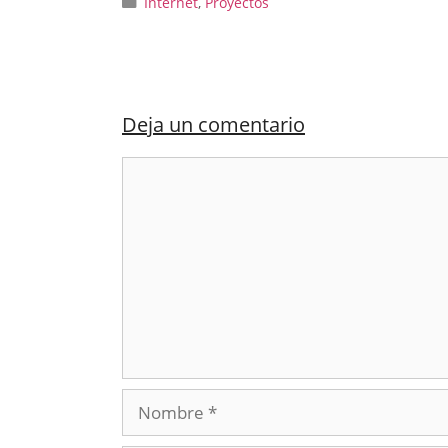
Categorías
Internet
,
Proyectos
Deja un comentario
Comentario
Nombre