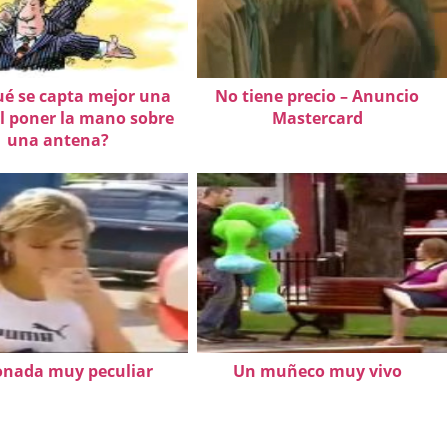
ué se capta mejor una
No tiene precio – Anuncio
al poner la mano sobre
Mastercard
una antena?
nada muy peculiar
Un muñeco muy vivo