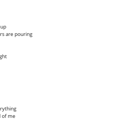
 up
ars are pouring
ight
erything
l of me