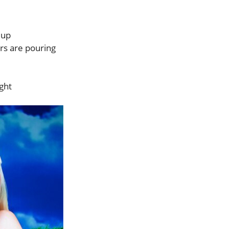
 up
ars are pouring
ight