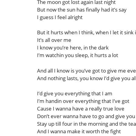
The moon got lost again last night
But now the sun has finally had it’s say
I guess I feel alright
But it hurts when I think, when I let it sink 
It’s all over me
I know you’re here, in the dark
I’m watchin you sleep, it hurts a lot
And all I know is you’ve got to give me ev
And nothing lasts, you know I’d give you al
I’d give you everything that I am
I’m handin over everything that I’ve got
Cause I wanna have a really true love
Don’t ever wanna have to go and give you
Stay up till four in the morning and the te
And I wanna make it worth the fight