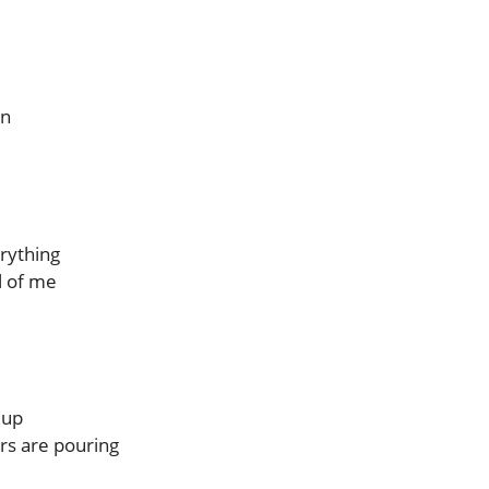
in
erything
l of me
 up
ars are pouring