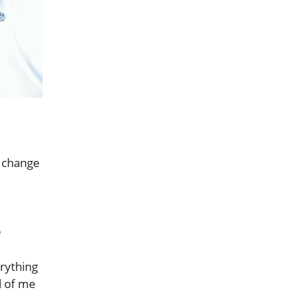
 change
e
erything
l of me