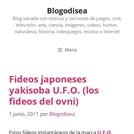
Saltar
Blogodisea
al
contenido
Blog variado con noticias y secciones de juegos, cine,
televisión, arte, ciencia, imágenes, videos, humor,
naturaleza, historia, videojuegos, música o Internet
Menú
Fideos japoneses
yakisoba U.F.O. (los
fideos del ovni)
1 junio, 2011
por
Blogodisea
Estos fideos instantáneos de la marca
U.F.O
.