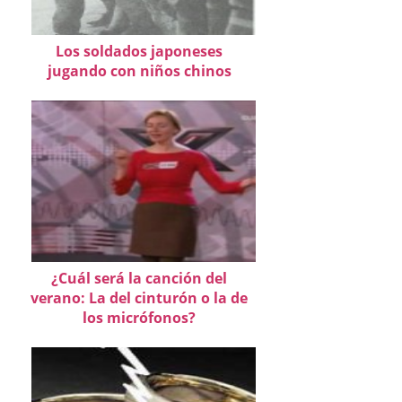
Los soldados japoneses
jugando con niños chinos
¿Cuál será la canción del
verano: La del cinturón o la de
los micrófonos?