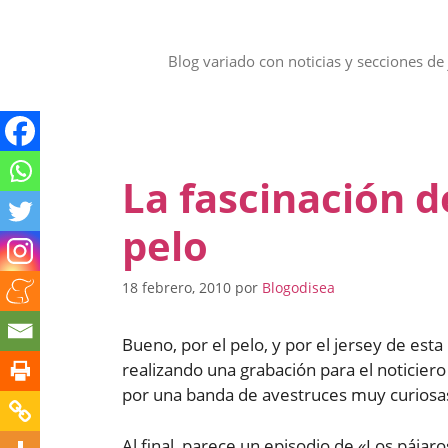
Saltar
al
contenido
Blog variado con noticias y secciones de 
La fascinación d
pelo
18 febrero, 2010
por
Blogodisea
Bueno, por el pelo, y por el jersey de es
realizando una grabación para el noticier
por una banda de avestruces muy curiosas, 
Al final, parece un episodio de «Los pájar