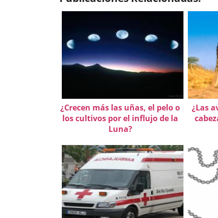
¿Crecen más las uñas, el pelo o
¿Las a
los cultivos por el influjo de la
cabeza
Luna?