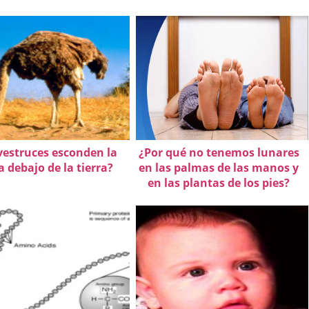
vestruces esconden la
¿Por qué no tenemos lunares
 debajo de la tierra?
en las palmas de las manos y
en las plantas de los pies?