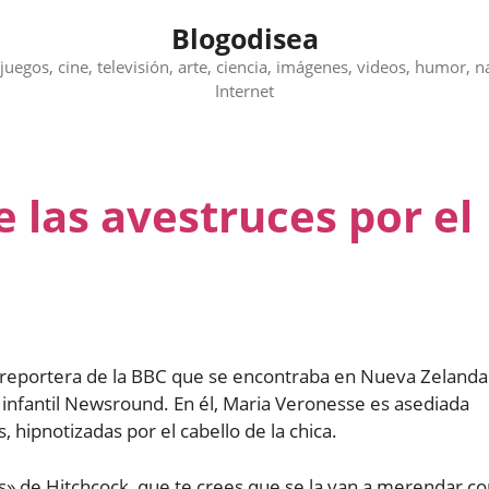
Blogodisea
juegos, cine, televisión, arte, ciencia, imágenes, videos, humor, n
Internet
e las avestruces por el
ta reportera de la BBC que se encontraba en Nueva Zelanda
o infantil Newsround. En él, Maria Veronesse es asediada
hipnotizadas por el cabello de la chica.
os» de Hitchcock, que te crees que se la van a merendar c