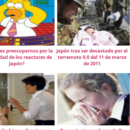
s preocuparnos por la
Japón tras ser devastado por el
dad de los reactores de
terremoto 9,0 del 11 de marzo
Japón?
de 2011