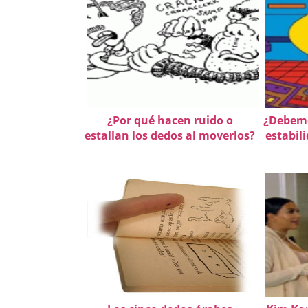
¿Por qué hacen ruido o
¿Debemo
estallan los dedos al moverlos?
estabili