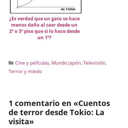
¿Es verdad que un gato se hace
menos daño al caer desde un
2º o 3º piso que si lo hace desde
un 1º?
Categorías
Cine y películas
,
Mundo Japón
,
Televisión
,
Terror y miedo
1 comentario en «Cuentos
de terror desde Tokio: La
visita»