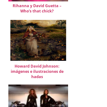
Rihanna y David Guetta –
Who’s that chick?
Howard David Johnson:
imágenes e ilustraciones de
hadas