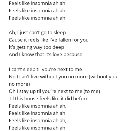
Feels like insomnia ah ah
Feels like insomnia ah ah
Feels like insomnia ah ah
Ah, I just can’t go to sleep
Cause it feels like I’ve fallen for you
It’s getting way too deep
And I know that it’s love because
I can’t sleep til you’re next to me
No I can’t live without you no more (without you
no more)
Oh I stay up til you’re next to me (to me)
Til this house feels like it did before
Feels like insomnia ah ah,
Feels like insomnia ah ah
Feels like insomnia ah ah,
Feels like insomnia ah ah