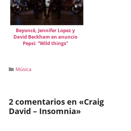
Beyoncè, Jennifer Lopez y
David Beckham en anuncio
Pepsi: “Wild things”
Categorías
Música
2 comentarios en «Craig
David – Insomnia»