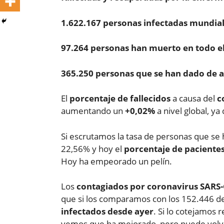
1.622.167 personas infectadas mundia
97.264 personas han muerto en todo e
365.250 personas que se han dado de a
El
porcentaje de fallecidos
a causa del
c
aumentando un
+0,02%
a nivel global, y
Si escrutamos la tasa de personas que se
22,56% y hoy el
porcentaje de paciente
Hoy ha empeorado un pelín.
Los
contagiados por coronavirus SARS-
que si los comparamos con los 152.446 d
infectados desde ayer
. Si lo cotejamos 
vemos que ha mejorado, pero puede volv