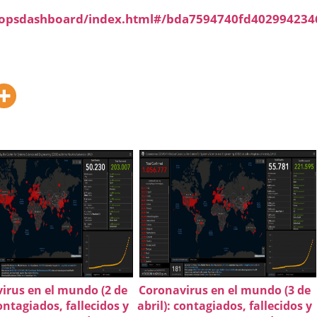
/opsdashboard/index.html#/bda7594740fd402994234
irus en el mundo (2 de
Coronavirus en el mundo (3 de
contagiados, fallecidos y
abril): contagiados, fallecidos y