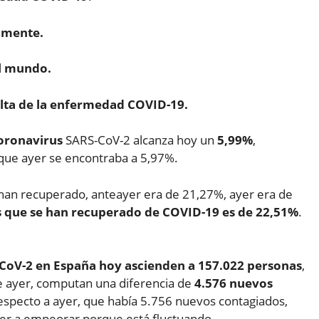
lmente.
l mundo.
lta de la enfermedad COVID-19.
oronavirus
SARS-CoV-2 alcanza hoy un
5,99%
,
a que ayer se encontraba a 5,97%.
 han recuperado, anteayer era de 21,27%, ayer era de
s que se han recuperado de COVID-19 es de 22,51%
.
CoV-2 en España hoy ascienden a 157.022 personas
,
e ayer, computan una diferencia de
4.576 nuevos
respecto a ayer, que había 5.756 nuevos contagiados,
er a empeorar porque está fluctuando.