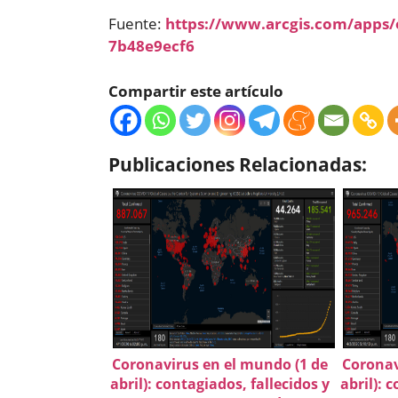
Fuente:
https://www.arcgis.com/apps
7b48e9ecf6
Compartir este artículo
Publicaciones Relacionadas:
Coronavirus en el mundo (1 de
Coronav
abril): contagiados, fallecidos y
abril): 