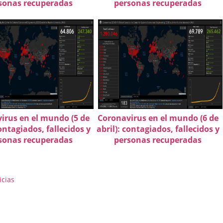
sonas recuperadas
personas recuperadas
irus en el mundo (5 de
Coronavirus en el mundo (6 de
contagiados, fallecidos y
abril): contagiados, fallecidos y
sonas recuperadas
personas recuperadas
icias