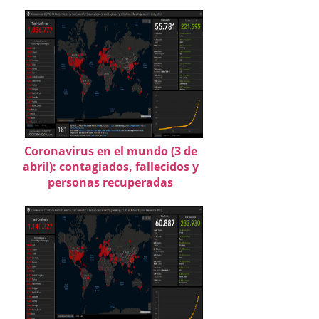
Coronavirus en el mundo (3 de
abril): contagiados, fallecidos y
personas recuperadas